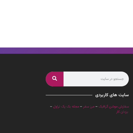
سایت های کاربردی
سفارش موشن گرافیک
–
مرز سفر
–
مجله بک پک تراول
–
یزدان کار