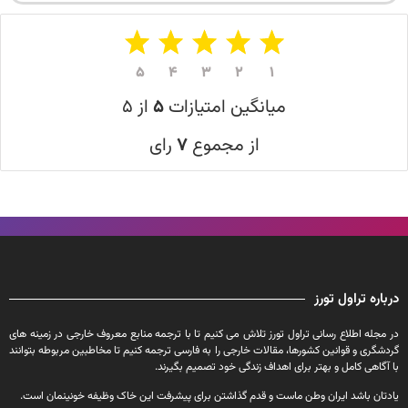
۵
۴
۳
۲
۱
میانگین امتیازات
۵
از ۵
از مجموع
۷
رای
درباره تراول تورز
در مجله اطلاع رسانی تراول تورز تلاش می کنیم تا با ترجمه منابع معروف خارجی در زمینه های
گردشگری و قوانین کشورها، مقالات خارجی را به فارسی ترجمه کنیم تا مخاطبین مربوطه بتوانند
با آگاهی کامل و بهتر برای اهداف زندگی خود تصمیم بگیرند.
یادتان باشد ایران وطن ماست و قدم گذاشتن برای پیشرفت این خاک وظیفه خونینمان است.