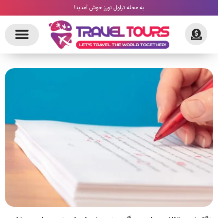
به مجله تراول تورز خوش آمدید!