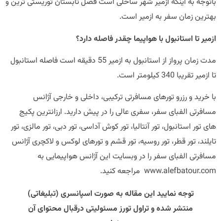
وجه به اینکه ازمیر شهر ساحلی است فصل تابستان توریستی ترین و
رین زمان سفر به ازمیر است.
ر تا استانبول با هواپیما چقدر فاصله دارد؟
مدت زمان پرواز از استانبول به ازمیر 55 دقیقه است فاصله استانبول
 تقریبا 340 کیلومتر است.
رید و رزرو تورهای مسافرتی ترکیبی، داخلی و خارجی آژانس
رتی الفبای سفر، سفری عالی را در پیش دارید. ارزانترین پکیج
تور استانبول، تور آنتالیا، تور کوش آداسی، تور دبی، تور مالزی، تور
ند، تور قطر، تور روسیه، تور قشم و تورهای لوکس و لاکچری آژانس
فرتی الفبای سفر را در وبسایت این آژانس هواپیمایی به
www.alefbatou مراجعه کنید.
توجه نمایید این مقاله به صورت اسپانسری (تبلیغاتی)
منتشر شده و تراول تورز مسئولیتی درقبال محتوای آن