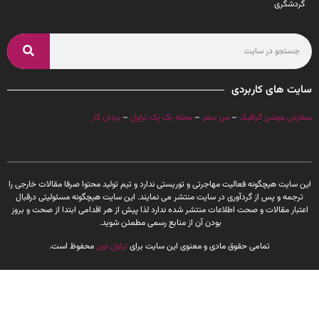
دشگری
ت های کاربردی
ش موشن گرافیک
–
مرز سفر
–
مجله بک پک تراول
–
یزدان کار
سایت هیچگونه فعالیت مهاجرتی و توریستی ندارد و تیم تولید محتوا صرفا مقالات خارجی را
جمه و پس از گردآوری در سایت منتشر می نمایند. این سایت هیچگونه مسئولیتی درقبال
بار مقالات و صحت اطلاعات منتشر شده ندارد لذا پیش از هر اقدامی ابتدا از صحت و بروز
بودن آن از منابع رسمی مطمئن شوید.
تمامی حقوق مادی و معنوی این سایت برای
تراول تورز
محفوظ است.