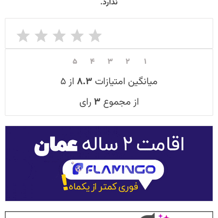
ندارد.​
۵
۴
۳
۲
۱
میانگین امتیازات
۸.۳
از ۵
از مجموع
۳
رای