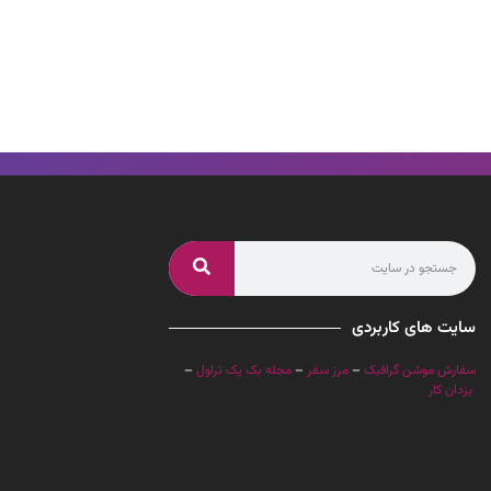
سایت های کاربردی
سفارش موشن گرافیک
–
مرز سفر
–
مجله بک پک تراول
–
یزدان کار