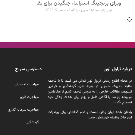
ویزای بریجینگ استرالیا، جنگیدن برای بقا
تیم تولید محتوا
بدون دیدگاه
دسامبر 9, 2023
درباره تراول تورز
دسترسی سریع
در مجله اطلاع رسانی تراول تورز تلاش می کنیم تا با ترجمه
مهاجرت تحصیلی
منابع معروف خارجی در زمینه های گردشگری و قوانین
کشورها، مقالات خارجی را به فارسی ترجمه کنیم تا مخاطبین
مربوطه بتوانند با آگاهی کامل و بهتر برای اهداف زندگی خود
مهاجرت کاری
تصمیم بگیرند.
مهاجرت سرمایه گذاری
یادتان باشد ایران وطن ماست و قدم گذاشتن برای پیشرفت
این خاک وظیفه خونینمان است.
گردشگری