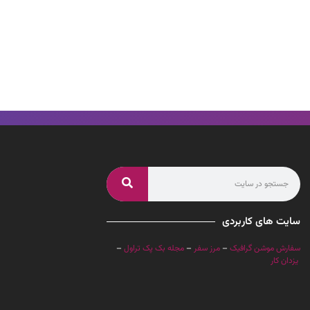
سایت های کاربردی
سفارش موشن گرافیک
–
مرز سفر
–
مجله بک پک تراول
–
یزدان کار