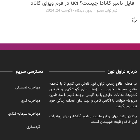
فایل نامبر کانادا چیست؟ uci در فرم ویزای کانادا
تیم تولید محتوا
بدون دیدگاه
آگوست 24, 2024
درباره تراول تورز
دسترسی سریع
در مجله اطلاع رسانی تراول تورز تلاش می کنیم تا با ترجمه
مهاجرت تحصیلی
منابع معروف خارجی در زمینه های گردشگری و قوانین
کشورها، مقالات خارجی را به فارسی ترجمه کنیم تا مخاطبین
مربوطه بتوانند با آگاهی کامل و بهتر برای اهداف زندگی خود
مهاجرت کاری
تصمیم بگیرند.
مهاجرت سرمایه گذاری
یادتان باشد ایران وطن ماست و قدم گذاشتن برای پیشرفت
این خاک وظیفه خونینمان است.
گردشگری