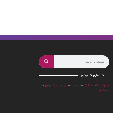
سایت های کاربردی
سفارش موشن گرافیک
–
مرز سفر
–
مجله بک پک تراول
–
یزدان کار