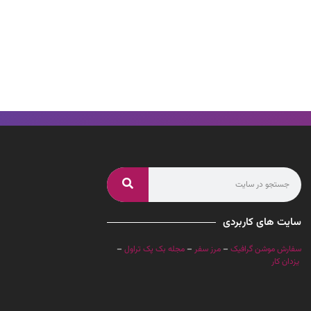
سایت های کاربردی
سفارش موشن گرافیک
–
مرز سفر
–
مجله بک پک تراول
–
یزدان کار