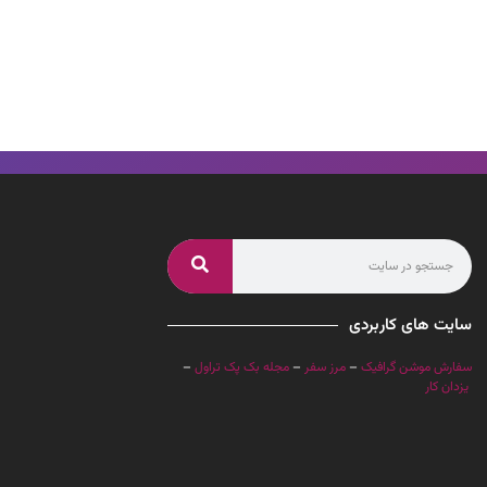
سایت های کاربردی
سفارش موشن گرافیک
–
مرز سفر
–
مجله بک پک تراول
–
یزدان کار