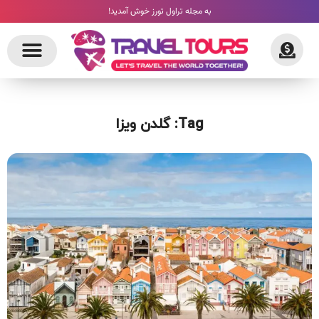
به مجله تراول تورز خوش آمدید!
Tag: گلدن ویزا