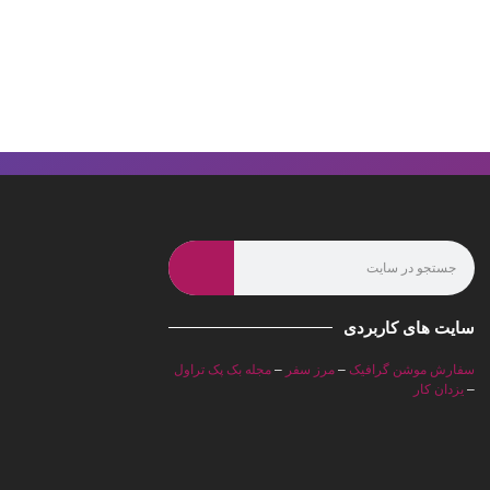
سایت های کاربردی
سفارش موشن گرافیک
–
مرز سفر
–
مجله بک پک تراول
–
یزدان کار