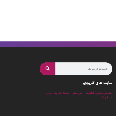
سایت های کاربردی
سفارش موشن گرافیک
–
مرز سفر
–
مجله بک پک تراول
–
یزدان کار