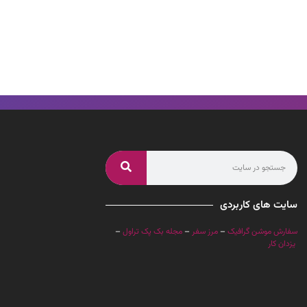
سایت های کاربردی
سفارش موشن گرافیک
–
مرز سفر
–
مجله بک پک تراول
–
یزدان کار