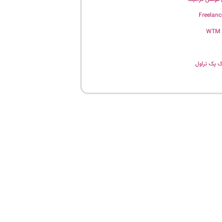
Freelanc
WTM
 پک تراول