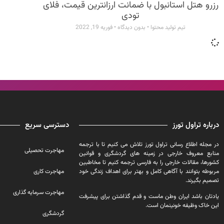
رزرو هتل استانبول با ضمانت ارزانترین قیمت، فلای
تودی
تیم تولید محتوا
بدون دیدگاه
فوریه 19, 2022
درباره تراول تورز
دسترسی سریع
در مجله اطلاع رسانی تراول تورز تلاش می کنیم تا با ترجمه
مهاجرت تحصیلی
منابع معروف خارجی در زمینه های گردشگری و قوانین
کشورها، مقالات خارجی را به فارسی ترجمه کنیم تا مخاطبین
مربوطه بتوانند با آگاهی کامل و بهتر برای اهداف زندگی خود
مهاجرت کاری
تصمیم بگیرند.
مهاجرت سرمایه گذاری
یادتان باشد ایران وطن ماست و قدم گذاشتن برای پیشرفت
این خاک وظیفه خونینمان است.
گردشگری