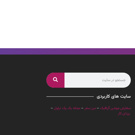
سایت های کاربردی
سفارش موشن گرافیک
–
مرز سفر
–
مجله بک پک تراول
–
یزدان کار