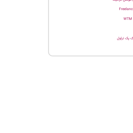
Freelanc
WTM
 پک تراول