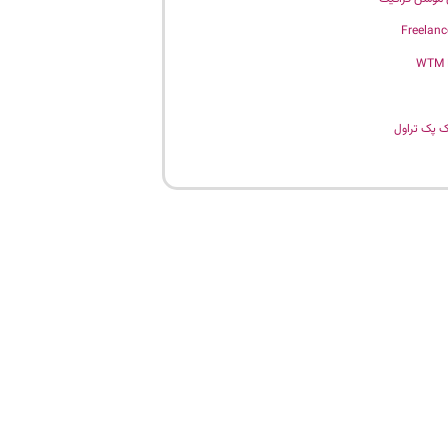
Freelanc
WTM
 پک تراول