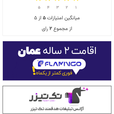
۵
۴
۳
۲
۱
میانگین امتیازات
۵
از ۵
از مجموع
۲
رای