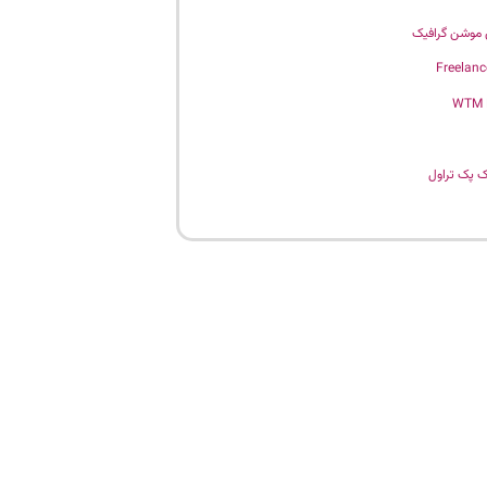
موشن گرافیک
Freelanc
WTM
 پک تراول